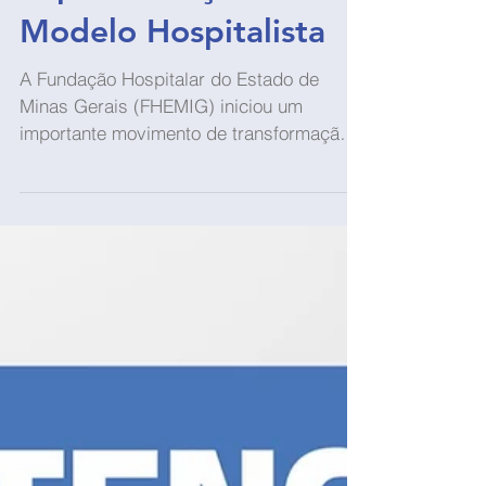
2 min de leitura
Notícias
Com apoio da
SOBRAMH, FHEMIG
avança na