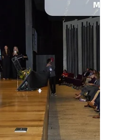
Desde o início do projeto, em 2025, a
SOBRAMH vem atuando como parceira
estratégica da FHEMIG na implementação
do Modelo Hospitalista, conduzindo uma
abordagem estruturada que combina
diagnóstico, atuação em campo,
capacitação e suporte contínuo às
equipes.