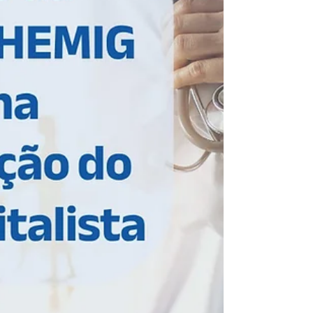
Medicina Hospitalar
no Brasil
O 6º Congresso Brasileiro de Medicina
Hospitalar (CBMH) , realizado pela
SOBRAMH em outubro de 2025,
consolidou-se como um dos principais
encontros científicos do país voltados à
qualificação da assistência hospitalar e ao
fortalecimento do modelo hospitalista. Ao
longo de sua programação, o evento
reuniu profissionais de saúde, gestores,
especialistas e lideranças de diferentes
regiões do Brasil, promovendo um
ambiente de troca qualificada, atualização
científica e discussão