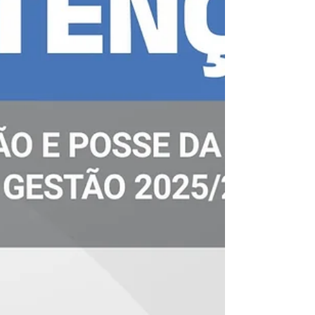
implementação do
Modelo Hospitalista
A Fundação Hospitalar do Estado de
Minas Gerais (FHEMIG) iniciou um
importante movimento de transformação
assistencial ao apostar na implementação
do Modelo Hospitalista em sete hospitais
da sua rede. A iniciativa tem como
objetivo principal qualificar o cuidado,
aumentar a segurança do paciente e
otimizar a eficiência assistencial , por
meio de uma abordagem mais integrada e
coordenada dentro do ambiente
hospitalar. Um novo modelo para um
cuidado mais eficiente O Modelo H