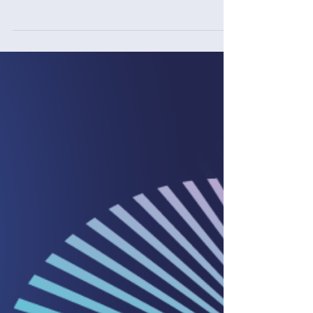
O Manual de Enfermagem Hospitalista
2025, desenvolvido pelo Departamento de
Enfermagem da Sociedade Brasileira de
Medicina Hospitalar (SOBRAMH), é um
guia prático e atualizado voltado à
excelência no cuidado ao paciente
hospitalizado.