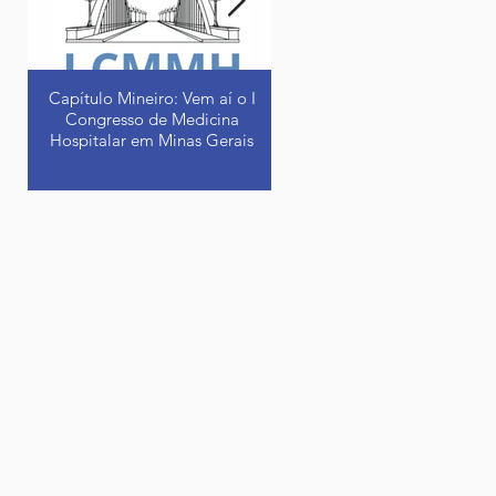
guia prático e atualizado
voltado à excelência no
cuidado ao paciente
hospitalizado.
Capítulo Mineiro: Vem aí o I
A experiência da Mayo Clinic
Congresso de Medicina
destaque no IV Congresso
Hospitalar em Minas Gerais
Brasileiro de Medicina
Hospitalar
Os dias 7 e 8 de junho estão
Depois de um período críti
reservados para o I Congresso
por conta da pandemia
Mineiro de Medicina
causada pela Covid-19, a
Hospitalar. Essa é uma ação
Sociedade Brasileira de
do grupo dos profissionais
Medicina Hospitalar realizo
de...
4ª...