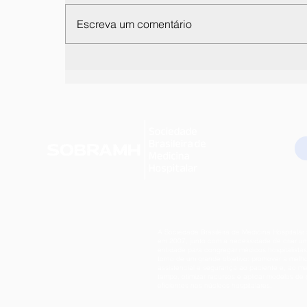
Escreva um comentário
Exclusivo para associados: Curso
gratuito de Planejamento
Terapêutico
A Sociedade Brasileira de Medicina Hospitalar 
em 2007, junto com a necessidade de criar u
entidade para congregar médicos hospitalista
torno de um grande objetivo: promover a melh
assistencial e segurança ao paciente e, ao 
tempo, otimizar recursos e aplicar modelos de
eficientes nos núcleos hospitalares.