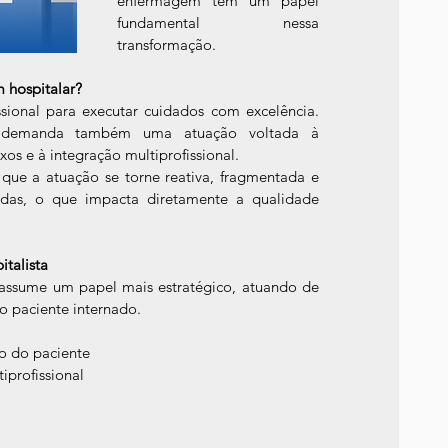
enfermagem tem um papel 
fundamental nessa 
transformação.
 hospitalar?
sional para executar cuidados com excelência. 
No entanto, o ambiente hospitalar demanda também uma atuação voltada à 
uxos e à integração multiprofissional.
e a atuação se torne reativa, fragmentada e 
das, o que impacta diretamente a qualidade 
talista
assume um papel mais estratégico, atuando de 
o paciente internado.
o do paciente
iprofissional