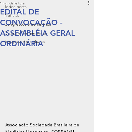
1 min de leitura
Todos posts
EDITAL DE
Notícias
CONVOCAÇÃO -
Congressos e Seminários
ASSEMBLÉIA GERAL
Cursos e Treinamentos
ORDINÁRIA​
Artigos e Atualidades
Associação Sociedade Brasileira de 
Medicina Hospitalar - SOBRAMH