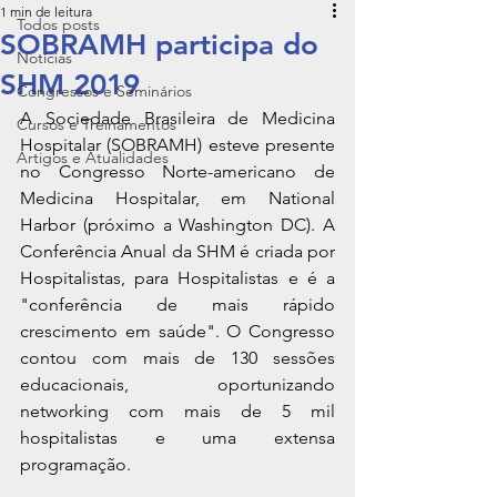
1 min de leitura
Todos posts
SOBRAMH participa do
Notícias
SHM 2019
Congressos e Seminários
A Sociedade Brasileira de Medicina 
Cursos e Treinamentos
Hospitalar (SOBRAMH) esteve presente 
Artigos e Atualidades
no Congresso Norte-americano de 
Medicina Hospitalar, em National 
Harbor (próximo a Washington DC). A 
Conferência Anual da SHM é criada por 
Hospitalistas, para Hospitalistas e é a 
"conferência de mais rápido 
crescimento em saúde". O Congresso 
contou com mais de 130 sessões 
educacionais, oportunizando 
networking com mais de 5 mil 
hospitalistas e uma extensa 
programação. 