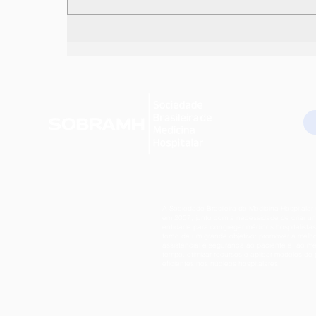
Manual de Enfermagem Hospitalista:
um guia para transformar a prática
no ambiente hospitalar
A Sociedade Brasileira de Medicina Hospitalar 
em 2007, junto com a necessidade de criar u
entidade para congregar médicos hospitalista
torno de um grande objetivo: promover a melh
assistencial e segurança ao paciente e, ao 
tempo, otimizar recursos e aplicar modelos de
eficientes nos núcleos hospitalares.