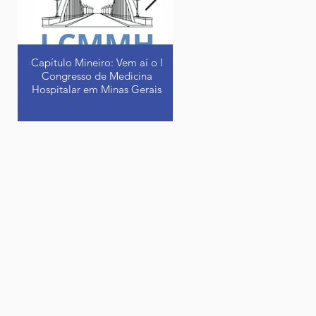
guia prático e atualizado
voltado à excelência no
cuidado ao paciente
hospitalizado.
Capítulo Mineiro: Vem aí o I
A experiência da Mayo Clinic
Congresso de Medicina
destaque no IV Congresso
Hospitalar em Minas Gerais
Brasileiro de Medicina
Hospitalar
Os dias 7 e 8 de junho estão
Depois de um período críti
reservados para o I Congresso
por conta da pandemia
Mineiro de Medicina
causada pela Covid-19, a
Hospitalar. Essa é uma ação
Sociedade Brasileira de
do grupo dos profissionais
Medicina Hospitalar realizo
de...
4ª...