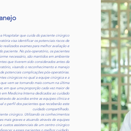
anejo
a Hospitalar que cuida do paciente cirúrgico
atória visa identificar os potenciais riscos de
ão realizados exames para melhor avaliação e
o paciente. No pós-operatório, os pacientes
nforme necessário, são mantidos em ambiente
ntes que tiverem sido considerados antes da
peratório, visando o reconhecimento e manejo
de potenciais complicações pós-operatórias.
es cirúrgicos no qual a equipe cirúrgica e a
o que vem se tornando mais comum na última
lar, em que uma proporção cada vez maior de
o em Medicina Interna dedicados ao cuidado
através de acordos entre as equipes clínica e
qual o perfil dos pacientes que receberão este
cuidado compartilhado.
ente cirúrgico. Utilizando os conhecimentos
es mais graves e atuando através de equipes
e custos assistenciais de um centro cirúrgico
ferecer a esses pacientes o melhor cuidado,