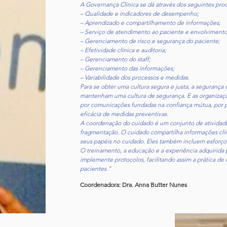
​A Governança Clínica se dá através dos seguintes pro
– Qualidade e indicadores de desempenho;
– Aprendizado e compartilhamento de informações;
– Serviço de atendimento ao paciente e envolviment
– Gerenciamento de risco e segurança do paciente;
– Efetividade clínica e auditoria;
– Gerenciamento do staff;
– Gerenciamento das informações;
– Variabilidade dos processos e medidas.
Para se obter uma cultura segura e justa, a segurança
mantenham uma cultura de segurança. E as organizaçõ
por comunicações fundadas na confiança mútua, por p
eficácia de medidas preventivas.
A coordenação do cuidado é um conjunto de atividades
fragmentação. O cuidado compartilha informações clín
seus papéis no cuidado. Eles também incluem esforços 
O treinamento, a educação e a experiência adquirida 
implemente protocolos, facilitando assim a prática de
pacientes.”
Coordenadora: Dra. Anna Butter Nunes