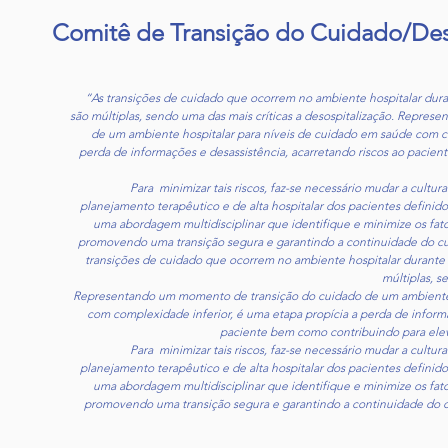
Comitê de Transição do Cuidado/Des
“As transições de cuidado que ocorrem no ambiente hospitalar dur
são múltiplas, sendo uma das mais críticas a desospitalização. Repre
de um ambiente hospitalar para níveis de cuidado em saúde com co
perda de informações e desassistência, acarretando riscos ao pacie
Para minimizar tais riscos, faz-se necessário mudar a cultur
planejamento terapêutico e de alta hospitalar dos pacientes defini
uma abordagem multidisciplinar que identifique e minimize os fato
promovendo uma transição segura e garantindo a continuidade do cu
transições de cuidado que ocorrem no ambiente hospitalar durante
múltiplas, s
Representando um momento de transição do cuidado de um ambiente 
com complexidade inferior, é uma etapa propícia a perda de informa
paciente bem como contribuindo para eleva
Para minimizar tais riscos, faz-se necessário mudar a cultur
planejamento terapêutico e de alta hospitalar dos pacientes defini
uma abordagem multidisciplinar que identifique e minimize os fato
promovendo uma transição segura e garantindo a continuidade do c