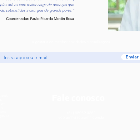
ples até os com maior carga de doenças que
rão submetidos a cirurgias de grande porte.”
Coordenador: Paulo Ricardo Mottin Rosa
Eu gostaria de receber novidades e atualizações
Enviar
surgiu
Fale conosco
ma
s em
ora
mesmo
(51) 98062.0262
 gestão
sobramh@sobramh.com.br