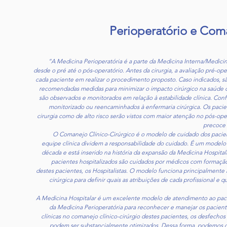
Perioperatório e Com
“A Medicina Perioperatória é a parte da Medicina Interna/Medicin
desde o pré até o pós-operatório. Antes da cirurgia, a avaliação pré-oper
cada paciente em realizar o procedimento proposto. Caso indicados, s
recomendadas medidas para minimizar o impacto cirúrgico na saúde d
são observados e monitorados em relação à estabilidade clínica. Co
monitorizado ou reencaminhados à enfermaria cirúrgica. Os pacie
cirurgia como de alto risco serão vistos com maior atenção no pós-o
precoce 
O Comanejo Clínico-Cirúrgico é o modelo de cuidado dos pacient
equipe clínica dividem a responsabilidade do cuidado. É um model
década e está inserido na história da expansão da Medicina Hospita
pacientes hospitalizados são cuidados por médicos com formaçã
destes pacientes, os Hospitalistas. O modelo funciona principalmente 
cirúrgica para definir quais as atribuições de cada profissional e 
A Medicina Hospitalar é um excelente modelo de atendimento ao paci
da Medicina Perioperatória para reconhecer e manejar os pacient
clínicas no comanejo clínico-cirúrgio destes pacientes, os desfechos 
podem ser substancialmente otimizados. Dessa forma, podemos o