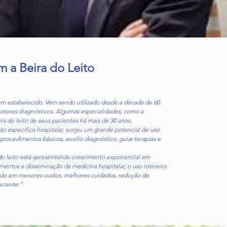
m a Beira do Leito
em estabelecido. Vem sendo utilizado desde a década de 60
tores diagnósticos. Algumas especialidades, como a
ira do leito de seus pacientes há mais de 30 anos.
específica hospitalar, surgiu um grande potencial de uso
 procedimentos básicos, auxílio diagnóstico, guiar terapias e
a do leito está apresentando crescimento exponencial em
mentos e disseminação da medicina hospitalar, o uso rotineiro
ltando em menores custos, melhores cuidados, redução de
ciente.”