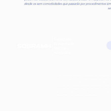
desde os sem comorbidades que passarão por procedimentos sim
se
A Sociedade Brasileira de Medicina Hospitalar 
em 2007, junto com a necessidade de criar u
entidade para congregar médicos hospitalista
torno de um grande objetivo: promover a melh
assistencial e segurança ao paciente e, ao 
tempo, otimizar recursos e aplicar modelos de
eficientes nos núcleos hospitalares.