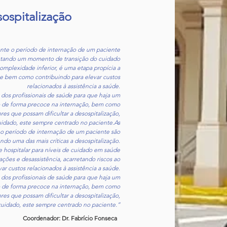
ospitalização
ante o período de internação de um paciente
sentando um momento de transição do cuidado
mplexidade inferior, é uma etapa propícia a
nte bem como contribuindo para elevar custos
relacionados à assistência a saúde.
a dos profissionais de saúde para que haja um
do de forma precoce na internação, bem como
res que possam dificultar a desospitalização,
idado, este sempre centrado no paciente.As
 o período de internação de um paciente são
endo uma das mais críticas a desospitalização.
hospitalar para níveis de cuidado em saúde
ções e desassistência, acarretando riscos ao
r custos relacionados à assistência a saúde.
a dos profissionais de saúde para que haja um
do de forma precoce na internação, bem como
res que possam dificultar a desospitalização,
uidado, este sempre centrado no paciente.”
Coordenador: Dr. Fabrício Fonseca