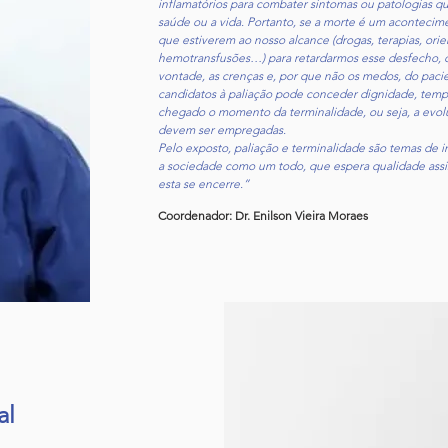
inflamatórios para combater sintomas ou patologias 
saúde ou a vida. Portanto, se a morte é um acontecimen
que estiverem ao nosso alcance (drogas, terapias, orie
hemotransfusões…) para retardarmos esse desfecho, o
vontade, as crenças e, por que não os medos, do pac
candidatos à paliação pode conceder dignidade, temp
chegado o momento da terminalidade, ou seja, a evoluç
devem ser empregadas.
Pelo exposto, paliação e terminalidade são temas de i
a sociedade como um todo, que espera qualidade assi
esta se encerre.”
Coordenador: Dr. Enilson Vieira Moraes
al