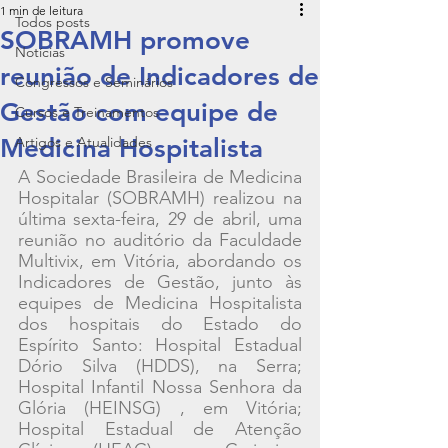
1 min de leitura
Todos posts
SOBRAMH promove
Notícias
reunião de Indicadores de
Congressos e Seminários
Gestão com equipe de
Cursos e Treinamentos
Medicina Hospitalista
Artigos e Atualidades
A Sociedade Brasileira de Medicina 
Hospitalar (SOBRAMH) realizou na 
última sexta-feira, 29 de abril, uma 
reunião no auditório da Faculdade 
Multivix, em Vitória, abordando os 
Indicadores de Gestão, junto às 
equipes de Medicina Hospitalista 
dos hospitais do Estado do 
Espírito Santo: Hospital Estadual 
Dório Silva (HDDS), na Serra; 
Hospital Infantil Nossa Senhora da 
Glória (HEINSG) , em Vitória; 
Hospital Estadual de Atenção 