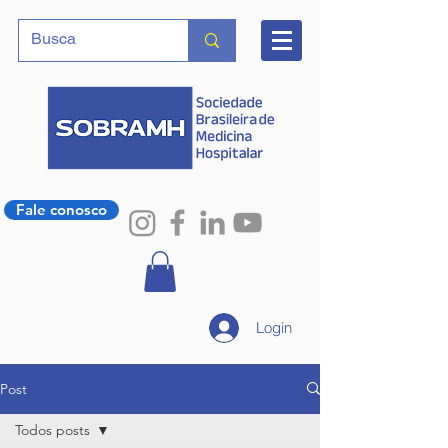
Fale conosco
Login
Post
Todos posts