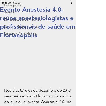
1 min de leitura
Todos posts
Evento Anestesia 4.0,
Notícias
reúne anestesiologistas e
Congressos e Seminários
profissionais de saúde em
Cursos e Treinamentos
Florianópolis
Artigos e Atualidades
Nos dias 07 e 08 de dezembro de 2018, 
será realizado em Florianópolis - a ilha 
do silício, o evento Anestesia 4.0, no 