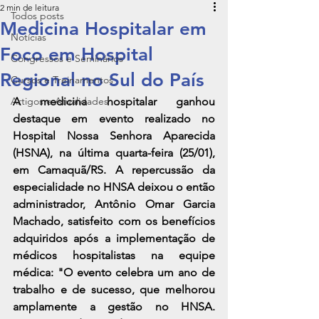
2 min de leitura
Todos posts
Medicina Hospitalar em
Notícias
Foco em Hospital
Congressos e Seminários
Regional no Sul do País
Cursos e Treinamentos
Artigos e Atualidades
A medicina hospitalar ganhou 
destaque em evento realizado no 
Hospital Nossa Senhora Aparecida 
(HSNA), na última quarta-feira (25/01), 
em Camaquã/RS. A repercussão da 
especialidade no HNSA deixou o então 
administrador, Antônio Omar Garcia 
Machado, satisfeito com os benefícios 
adquiridos após a implementação de 
médicos hospitalistas na equipe 
médica: "O evento celebra um ano de 
trabalho e de sucesso, que melhorou 
amplamente a gestão no HNSA. 