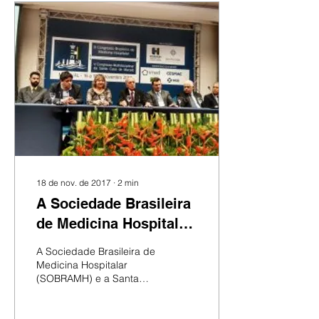
18 de nov. de 2017
∙
2
min
A Sociedade Brasileira
de Medicina Hospitalar
e a Santa Casa de
A Sociedade Brasileira de
Maceió promovem na
Medicina Hospitalar
(SOBRAMH) e a Santa
capital alagoana
Casa de Maceió
promovem na capital
alagoana o III Congresso