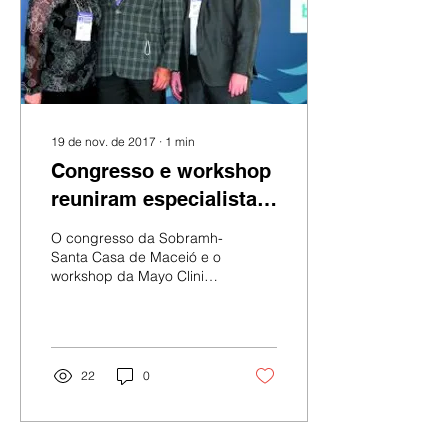
19 de nov. de 2017
∙
1
min
Congresso e workshop
reuniram especialistas
dos EUA e do Brasil
O congresso da Sobramh-
Santa Casa de Maceió e o
workshop da Mayo Clinic
Group reuniram alguns
dos maiores especialistas
em medicina...
22
0