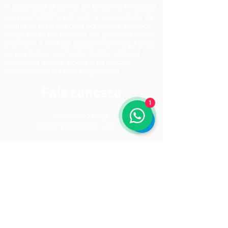
A Sociedade Brasileira de Medicina Hospitalar
surgiu em 2007, junto com a necessidade de
criar uma entidade para congregar médicos
hospitalistas em torno de um grande objetivo:
promover a melhora assistencial e segurança
ao paciente e, ao mesmo tempo, otimizar
recursos e aplicar modelos de gestão
eficientes nos núcleos hospitalares.
Fale conosco
1
(51) 98062.0262
sobramh@sobramh.com.br
ASSOCIAÇÃO SOCIEDADE BRASILEIRA DE
MEDICINA HOSPITALAR:
RUA EVARISTO VEIGA, 154, SALA 01 -
PARTENON
PORTO ALEGRE - RS - CEP: 90460110
CNPJ/CPF:
09275226000170